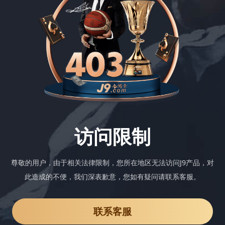
访问限制
尊敬的用户，由于相关法律限制，您所在地区无法访问J9产品，对
此造成的不便，我们深表歉意，您如有疑问请联系客服。
联系客服