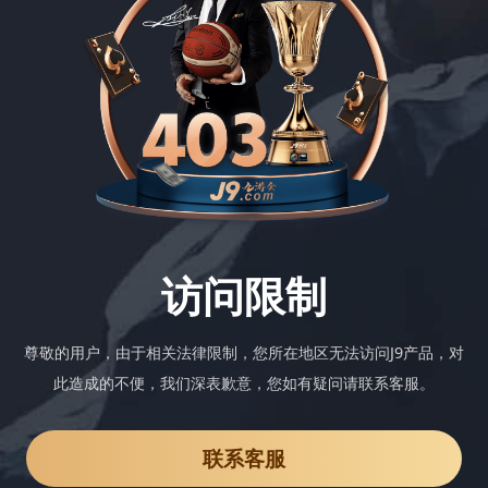
访问限制
尊敬的用户，由于相关法律限制，您所在地区无法访问J9产品，对
此造成的不便，我们深表歉意，您如有疑问请联系客服。
联系客服