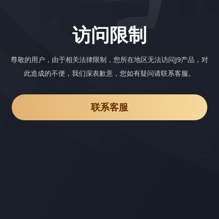
访问限制
尊敬的用户，由于相关法律限制，您所在地区无法访问J9产品，对
此造成的不便，我们深表歉意，您如有疑问请联系客服。
联系客服