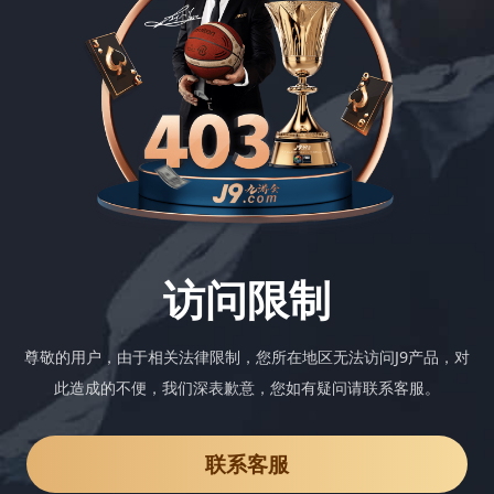
访问限制
尊敬的用户，由于相关法律限制，您所在地区无法访问J9产品，对
此造成的不便，我们深表歉意，您如有疑问请联系客服。
联系客服